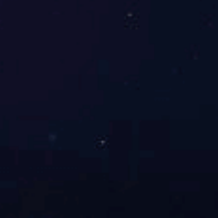
荣誉证书
见证我们的实力，为客户保驾护航