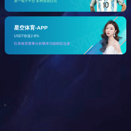
优质产品，铸就良好口碑，与合作伙伴一起携手共赢
自产出厂
合理价格
专业水准
混合技术
解决方案
质量稳定
01
自产出厂
专家级工程师为您提供专业的培训服务，为企业用户提
供产品加工的技术指导，快速响应上门服务，1年免费维
修，终身维护。