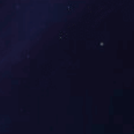
<
关于我们
专注于化工设备制造26年