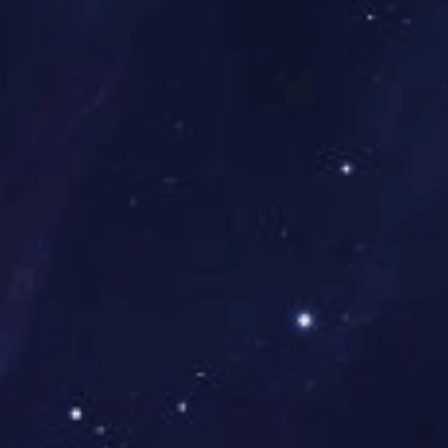
审视和优化每一道生产工序，为客户提供更