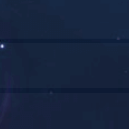
又传喜讯 | 澳得顺利通过ISO900
发布时间:2024-12-19 09:48:26