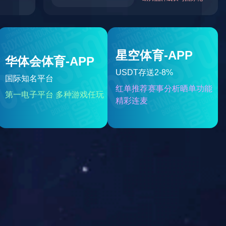
证
—
，它要求我们以高标准、高要求来