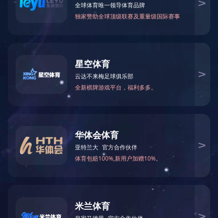
联系我们
全国服务热线：
18818500228
0758-8365881
多功能组合釜